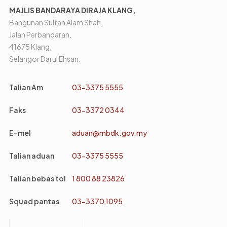
MAJLIS BANDARAYA DIRAJA KLANG,
Bangunan Sultan Alam Shah,
Jalan Perbandaran,
41675 Klang,
Selangor Darul Ehsan.
Talian Am
03-3375 5555
Faks
03-3372 0344
E-mel
aduan@mbdk.gov.my
Talian aduan
03-3375 5555
Talian bebas tol
1 800 88 23826
Squad pantas
03-3370 1095
Footer