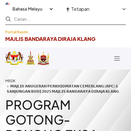
Langkau ke kandungan utama
Select your language
Tetapan
Portal Rasmi
MAJLIS BANDARAYA DIRAJA KLANG
Breadcrumb
𝗠𝗔𝗝𝗟𝗜𝗦 𝗔𝗡𝗨𝗚𝗘𝗥𝗔𝗛 𝗣𝗘𝗥𝗞𝗛𝗜𝗗𝗠𝗔𝗧𝗔𝗡 𝗖𝗘𝗠𝗘𝗥𝗟𝗔𝗡𝗚 (𝗔𝗣𝗖) &
𝗦𝗔𝗡𝗝𝗨𝗡𝗚𝗔𝗡 𝗕𝗨𝗗𝗜 𝟮𝟬𝟮𝟱 𝗠𝗔𝗝𝗟𝗜𝗦 𝗕𝗔𝗡𝗗𝗔𝗥𝗔𝗬𝗔 𝗗𝗜𝗥𝗔𝗝𝗔 𝗞𝗟𝗔𝗡𝗚
PROGRAM
GOTONG-