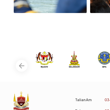
Talian Am
03