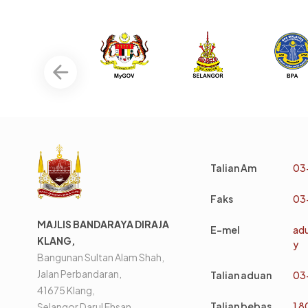
Talian Am
03
Faks
03
MAJLIS BANDARAYA DIRAJA
E-mel
ad
KLANG,
y
Bangunan Sultan Alam Shah,
Jalan Perbandaran,
Talian aduan
03
41675 Klang,
Talian bebas
1 
Selangor Darul Ehsan.