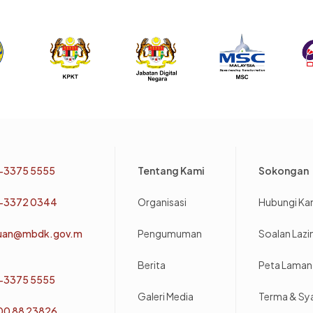
Footer
-3375 5555
Tentang Kami
Sokongan
-3372 0344
Organisasi
Hubungi Ka
uan@mbdk.gov.m
Pengumuman
Soalan Laz
Berita
Peta Laman
-3375 5555
Galeri Media
Terma & Sy
800 88 23826