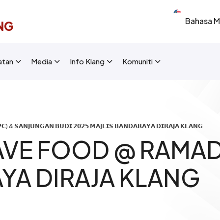
Select your 
NG
New Layout]
atan
Media
Info Klang
Komuniti
) & 𝗦𝗔𝗡𝗝𝗨𝗡𝗚𝗔𝗡 𝗕𝗨𝗗𝗜 𝟮𝟬𝟮𝟱 𝗠𝗔𝗝𝗟𝗜𝗦 𝗕𝗔𝗡𝗗𝗔𝗥𝗔𝗬𝗔 𝗗𝗜𝗥𝗔𝗝𝗔 𝗞𝗟𝗔𝗡𝗚
VE FOOD @ RAMAD
YA DIRAJA KLANG