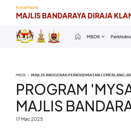
Langkau ke kandungan utama
Portal Rasmi
MAJLIS BANDARAYA DIRAJA KLA
Main navigation [
MBDK
Perkhidm
Breadcrumb
𝗠𝗔𝗝𝗟𝗜𝗦 𝗔𝗡𝗨𝗚𝗘𝗥𝗔𝗛 𝗣𝗘𝗥𝗞𝗛𝗜𝗗𝗠𝗔𝗧𝗔𝗡 𝗖𝗘𝗠𝗘𝗥𝗟𝗔𝗡𝗚 (𝗔𝗣
PROGRAM 'MYSA
MAJLIS BANDARA
17 Mac 2025