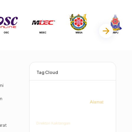
Tag Cloud
mi
im
arat