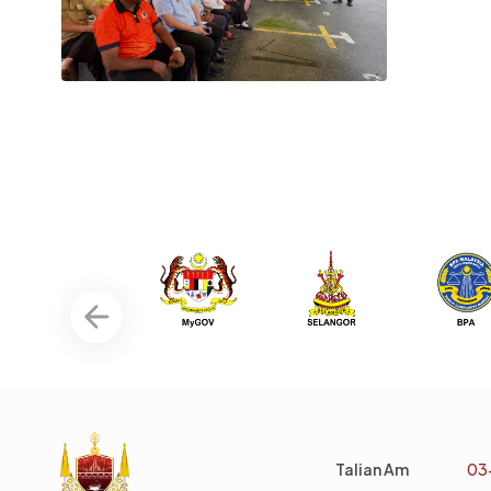
Talian Am
03