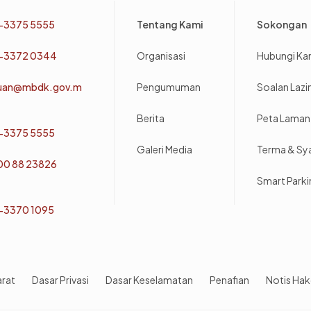
Footer
-3375 5555
Tentang Kami
Sokongan
-3372 0344
Organisasi
Hubungi Ka
uan@mbdk.gov.m
Pengumuman
Soalan Laz
Berita
Peta Laman
-3375 5555
Galeri Media
Terma & Sy
800 88 23826
Smart Park
-3370 1095
arat
Dasar Privasi
Dasar Keselamatan
Penafian
Notis Hak