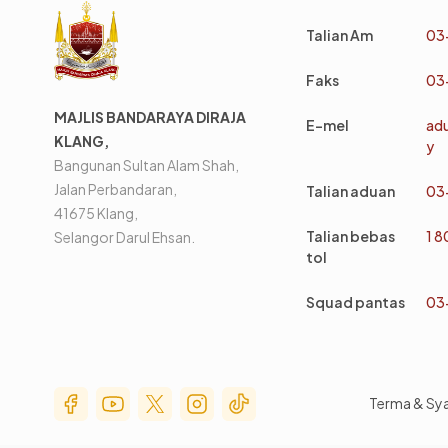
Talian Am
03
Faks
03
MAJLIS BANDARAYA DIRAJA
E-mel
ad
KLANG,
y
Bangunan Sultan Alam Shah,
Jalan Perbandaran,
Talian aduan
03
41675 Klang,
Talian bebas
1 
Selangor Darul Ehsan.
tol
Squad pantas
03
Social Media Menu
Terma & Sy