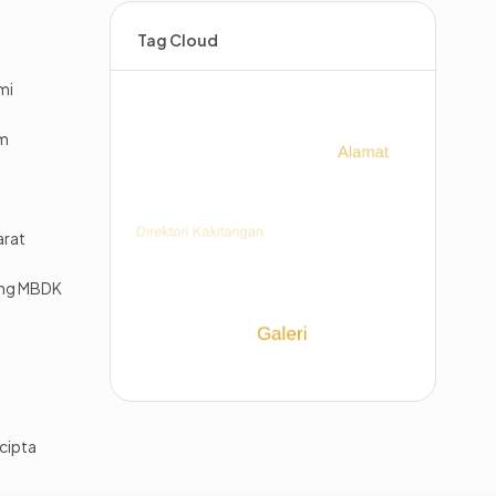
Tag Cloud
mi
im
arat
ing MBDK
cipta