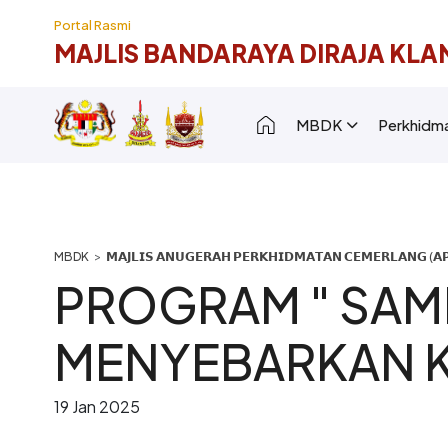
Langkau ke kandungan utama
Portal Rasmi
MAJLIS BANDARAYA DIRAJA KLA
Main navigation [
MBDK
Perkhidm
Breadcrumb
𝗠𝗔𝗝𝗟𝗜𝗦 𝗔𝗡𝗨𝗚𝗘𝗥𝗔𝗛 𝗣𝗘𝗥𝗞𝗛𝗜𝗗𝗠𝗔𝗧𝗔𝗡 𝗖𝗘𝗠𝗘𝗥𝗟𝗔𝗡𝗚 (𝗔𝗣
PROGRAM " SAMB
MENYEBARKAN K
19 Jan 2025