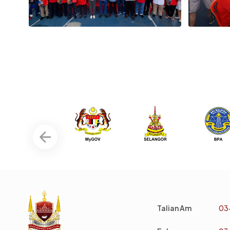
Talian Am
03