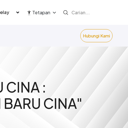
language
Tetapan
Hubungi Kami
CINA :
BARU CINA"