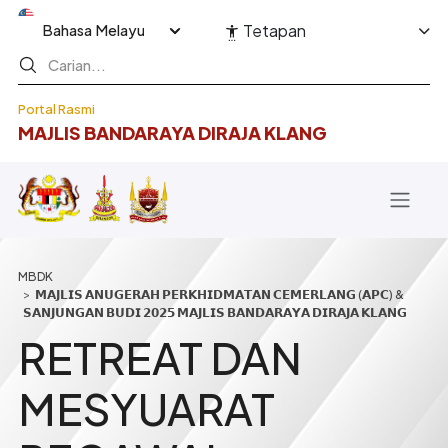
Langkau ke kandungan utama
Select your language
Tetapan
Portal Rasmi
MAJLIS BANDARAYA DIRAJA KLANG
Breadcrumb
𝗠𝗔𝗝𝗟𝗜𝗦 𝗔𝗡𝗨𝗚𝗘𝗥𝗔𝗛 𝗣𝗘𝗥𝗞𝗛𝗜𝗗𝗠𝗔𝗧𝗔𝗡 𝗖𝗘𝗠𝗘𝗥𝗟𝗔𝗡𝗚 (𝗔𝗣𝗖) &
𝗦𝗔𝗡𝗝𝗨𝗡𝗚𝗔𝗡 𝗕𝗨𝗗𝗜 𝟮𝟬𝟮𝟱 𝗠𝗔𝗝𝗟𝗜𝗦 𝗕𝗔𝗡𝗗𝗔𝗥𝗔𝗬𝗔 𝗗𝗜𝗥𝗔𝗝𝗔 𝗞𝗟𝗔𝗡𝗚
RETREAT DAN
MESYUARAT