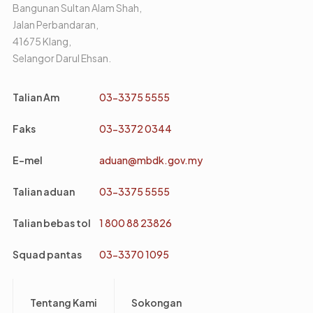
Bangunan Sultan Alam Shah,
Jalan Perbandaran,
41675 Klang,
Selangor Darul Ehsan.
Talian Am
03-3375 5555
Faks
03-3372 0344
E-mel
aduan@mbdk.gov.my
Talian aduan
03-3375 5555
Talian bebas tol
1 800 88 23826
Squad pantas
03-3370 1095
Footer
Tentang Kami
Sokongan