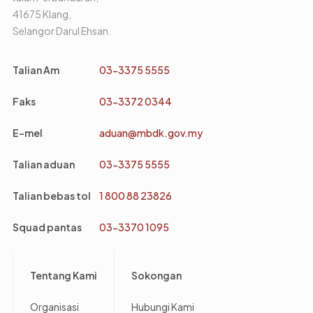
41675 Klang,
Selangor Darul Ehsan.
Talian Am
03-3375 5555
Faks
03-3372 0344
E-mel
aduan@mbdk.gov.my
Talian aduan
03-3375 5555
Talian bebas tol
1 800 88 23826
Squad pantas
03-3370 1095
Footer
Tentang Kami
Sokongan
Organisasi
Hubungi Kami