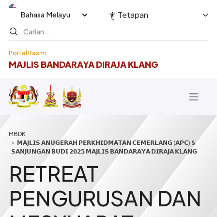
Langkau ke kandungan utama
Select your language
Tetapan
Portal Rasmi
MAJLIS BANDARAYA DIRAJA KLANG
Breadcrumb
𝗠𝗔𝗝𝗟𝗜𝗦 𝗔𝗡𝗨𝗚𝗘𝗥𝗔𝗛 𝗣𝗘𝗥𝗞𝗛𝗜𝗗𝗠𝗔𝗧𝗔𝗡 𝗖𝗘𝗠𝗘𝗥𝗟𝗔𝗡𝗚 (𝗔𝗣𝗖) &
𝗦𝗔𝗡𝗝𝗨𝗡𝗚𝗔𝗡 𝗕𝗨𝗗𝗜 𝟮𝟬𝟮𝟱 𝗠𝗔𝗝𝗟𝗜𝗦 𝗕𝗔𝗡𝗗𝗔𝗥𝗔𝗬𝗔 𝗗𝗜𝗥𝗔𝗝𝗔 𝗞𝗟𝗔𝗡𝗚
RETREAT
PENGURUSAN DAN