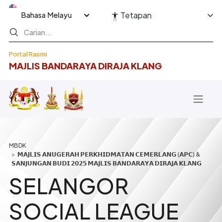
Langkau ke kandungan utama
Select your language
Tetapan
Portal Rasmi
MAJLIS BANDARAYA DIRAJA KLANG
Breadcrumb
𝗠𝗔𝗝𝗟𝗜𝗦 𝗔𝗡𝗨𝗚𝗘𝗥𝗔𝗛 𝗣𝗘𝗥𝗞𝗛𝗜𝗗𝗠𝗔𝗧𝗔𝗡 𝗖𝗘𝗠𝗘𝗥𝗟𝗔𝗡𝗚 (𝗔𝗣𝗖) &
𝗦𝗔𝗡𝗝𝗨𝗡𝗚𝗔𝗡 𝗕𝗨𝗗𝗜 𝟮𝟬𝟮𝟱 𝗠𝗔𝗝𝗟𝗜𝗦 𝗕𝗔𝗡𝗗𝗔𝗥𝗔𝗬𝗔 𝗗𝗜𝗥𝗔𝗝𝗔 𝗞𝗟𝗔𝗡𝗚
SELANGOR
SOCIAL LEAGUE