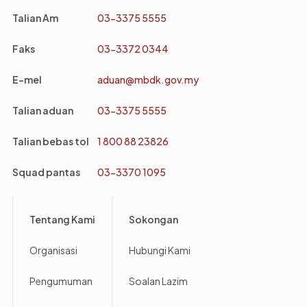
Talian Am
03-3375 5555
Faks
03-3372 0344
E-mel
aduan@mbdk.gov.my
Talian aduan
03-3375 5555
Talian bebas tol
1 800 88 23826
Squad pantas
03-3370 1095
Footer
Tentang Kami
Sokongan
Organisasi
Hubungi Kami
Pengumuman
Soalan Lazim