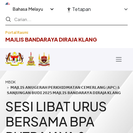
Langkau ke kandungan utama
Select your language
Tetapan
Portal Rasmi
MAJLIS BANDARAYA DIRAJA KLANG
Breadcrumb
𝗠𝗔𝗝𝗟𝗜𝗦 𝗔𝗡𝗨𝗚𝗘𝗥𝗔𝗛 𝗣𝗘𝗥𝗞𝗛𝗜𝗗𝗠𝗔𝗧𝗔𝗡 𝗖𝗘𝗠𝗘𝗥𝗟𝗔𝗡𝗚 (𝗔𝗣𝗖) &
𝗦𝗔𝗡𝗝𝗨𝗡𝗚𝗔𝗡 𝗕𝗨𝗗𝗜 𝟮𝟬𝟮𝟱 𝗠𝗔𝗝𝗟𝗜𝗦 𝗕𝗔𝗡𝗗𝗔𝗥𝗔𝗬𝗔 𝗗𝗜𝗥𝗔𝗝𝗔 𝗞𝗟𝗔𝗡𝗚
SESI LIBAT URUS
BERSAMA BPA