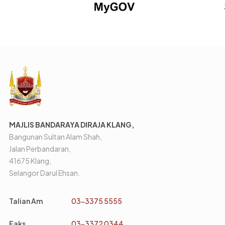
MAJLIS BANDARAYA DIRAJA KLANG,
Bangunan Sultan Alam Shah,
Jalan Perbandaran,
41675 Klang,
Selangor Darul Ehsan.
Talian Am
03-3375 5555
Faks
03-3372 0344