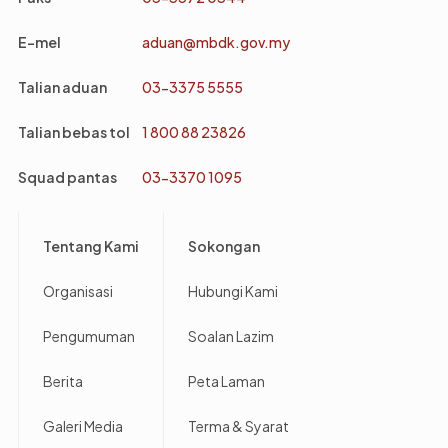
E-mel
aduan@mbdk.gov.my
Talian aduan
03-3375 5555
Talian bebas tol
1 800 88 23826
Squad pantas
03-3370 1095
Footer
Tentang Kami
Sokongan
Organisasi
Hubungi Kami
Pengumuman
Soalan Lazim
Berita
Peta Laman
Galeri Media
Terma & Syarat