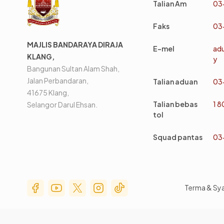
Talian Am
03
Faks
03
MAJLIS BANDARAYA DIRAJA
E-mel
ad
KLANG,
y
Bangunan Sultan Alam Shah,
Jalan Perbandaran,
Talian aduan
03
41675 Klang,
Talian bebas
1 
Selangor Darul Ehsan.
tol
Squad pantas
03
Social Media Menu
Terma & Sy