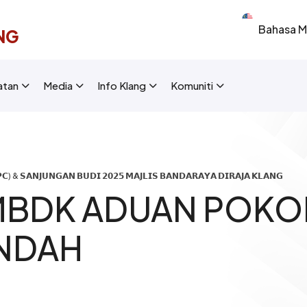
Select your 
NG
New Layout]
atan
Media
Info Klang
Komuniti
) & 𝗦𝗔𝗡𝗝𝗨𝗡𝗚𝗔𝗡 𝗕𝗨𝗗𝗜 𝟮𝟬𝟮𝟱 𝗠𝗔𝗝𝗟𝗜𝗦 𝗕𝗔𝗡𝗗𝗔𝗥𝗔𝗬𝗔 𝗗𝗜𝗥𝗔𝗝𝗔 𝗞𝗟𝗔𝗡𝗚
MBDK ADUAN POKO
INDAH