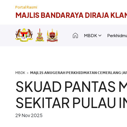
Langkau ke kandungan utama
Portal Rasmi
MAJLIS BANDARAYA DIRAJA KLA
Main navigation [
MBDK
Perkhidm
Breadcrumb
𝗠𝗔𝗝𝗟𝗜𝗦 𝗔𝗡𝗨𝗚𝗘𝗥𝗔𝗛 𝗣𝗘𝗥𝗞𝗛𝗜𝗗𝗠𝗔𝗧𝗔𝗡 𝗖𝗘𝗠𝗘𝗥𝗟𝗔𝗡𝗚 (𝗔𝗣
SKUAD PANTAS 
SEKITAR PULAU 
29 Nov 2025