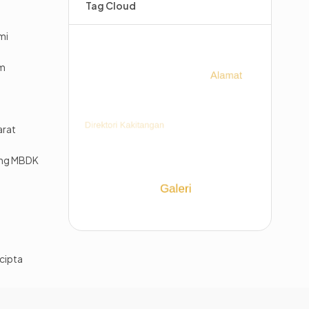
Tag Cloud
mi
im
arat
ing MBDK
cipta