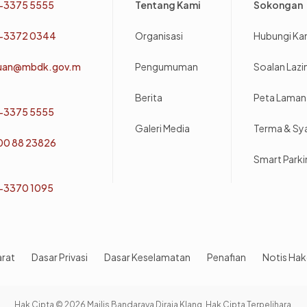
-3375 5555
Tentang Kami
Sokongan
-3372 0344
Organisasi
Hubungi Ka
uan@mbdk.gov.m
Pengumuman
Soalan Laz
Berita
Peta Laman
-3375 5555
Galeri Media
Terma & Sy
800 88 23826
Smart Park
-3370 1095
arat
Dasar Privasi
Dasar Keselamatan
Penafian
Notis Hak
Hak Cipta © 2026 Majlis Bandaraya Diraja Klang. Hak Cipta Terpelihara.