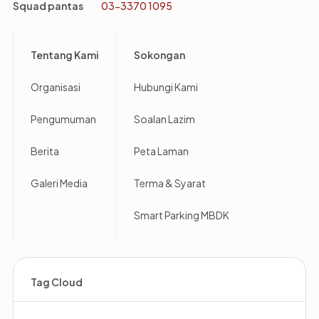
Squad pantas
03-3370 1095
Footer
Tentang Kami
Sokongan
Organisasi
Hubungi Kami
Pengumuman
Soalan Lazim
Berita
Peta Laman
Galeri Media
Terma & Syarat
Smart Parking MBDK
Tag Cloud