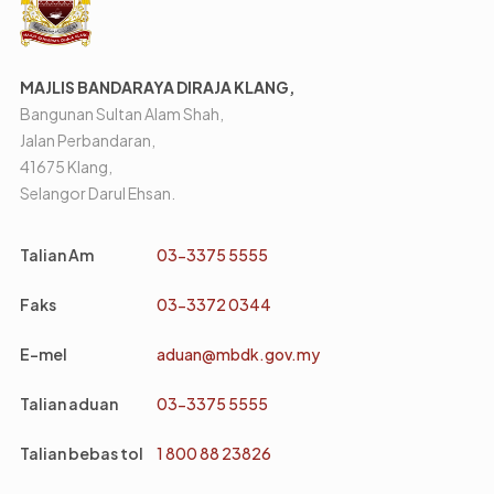
MAJLIS BANDARAYA DIRAJA KLANG,
Bangunan Sultan Alam Shah,
Jalan Perbandaran,
41675 Klang,
Selangor Darul Ehsan.
Talian Am
03-3375 5555
Faks
03-3372 0344
E-mel
aduan@mbdk.gov.my
Talian aduan
03-3375 5555
Talian bebas tol
1 800 88 23826