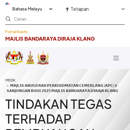
Langkau ke kandungan utama
Select your language
Tetapan
Portal Rasmi
MAJLIS BANDARAYA DIRAJA KLANG
Breadcrumb
𝗠𝗔𝗝𝗟𝗜𝗦 𝗔𝗡𝗨𝗚𝗘𝗥𝗔𝗛 𝗣𝗘𝗥𝗞𝗛𝗜𝗗𝗠𝗔𝗧𝗔𝗡 𝗖𝗘𝗠𝗘𝗥𝗟𝗔𝗡𝗚 (𝗔𝗣𝗖) &
𝗦𝗔𝗡𝗝𝗨𝗡𝗚𝗔𝗡 𝗕𝗨𝗗𝗜 𝟮𝟬𝟮𝟱 𝗠𝗔𝗝𝗟𝗜𝗦 𝗕𝗔𝗡𝗗𝗔𝗥𝗔𝗬𝗔 𝗗𝗜𝗥𝗔𝗝𝗔 𝗞𝗟𝗔𝗡𝗚
TINDAKAN TEGAS
TERHADAP