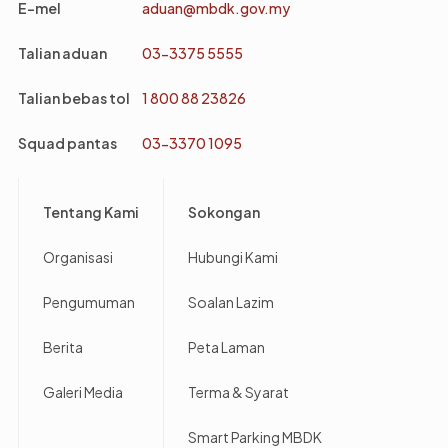
E-mel
aduan@mbdk.gov.my
Talian aduan
03-3375 5555
Talian bebas tol
1 800 88 23826
Squad pantas
03-3370 1095
Footer
Tentang Kami
Sokongan
Organisasi
Hubungi Kami
Pengumuman
Soalan Lazim
Berita
Peta Laman
Galeri Media
Terma & Syarat
Smart Parking MBDK