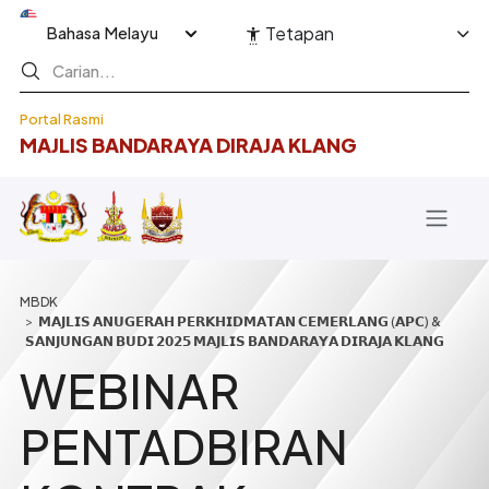
Langkau ke kandungan utama
Select your language
Tetapan
Portal Rasmi
MAJLIS BANDARAYA DIRAJA KLANG
Breadcrumb
𝗠𝗔𝗝𝗟𝗜𝗦 𝗔𝗡𝗨𝗚𝗘𝗥𝗔𝗛 𝗣𝗘𝗥𝗞𝗛𝗜𝗗𝗠𝗔𝗧𝗔𝗡 𝗖𝗘𝗠𝗘𝗥𝗟𝗔𝗡𝗚 (𝗔𝗣𝗖) &
𝗦𝗔𝗡𝗝𝗨𝗡𝗚𝗔𝗡 𝗕𝗨𝗗𝗜 𝟮𝟬𝟮𝟱 𝗠𝗔𝗝𝗟𝗜𝗦 𝗕𝗔𝗡𝗗𝗔𝗥𝗔𝗬𝗔 𝗗𝗜𝗥𝗔𝗝𝗔 𝗞𝗟𝗔𝗡𝗚
WEBINAR
PENTADBIRAN