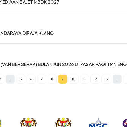
YEDIAAN BAJET MBDK 2027
ANDARAYA DIRAJA KLANG
VAN BERGERAK) BULAN JUN 2026 DI PASAR PAGI TMN ENG
…
5
6
7
8
9
10
11
12
13
…
Halaman
Halaman
Halaman
Halaman
Current page
Halaman
Halaman
Halaman
Halaman