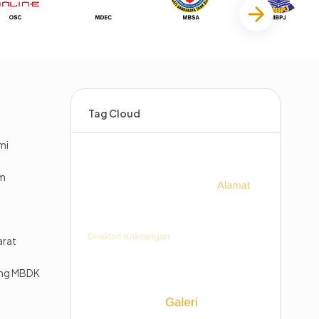
Tag Cloud
mi
im
arat
ing MBDK