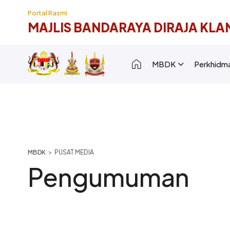
Langkau ke kandungan utama
Portal Rasmi
MAJLIS BANDARAYA DIRAJA KLA
Main navigation [
MBDK
Perkhidm
Breadcrumb
PUSAT MEDIA
Pengumuman