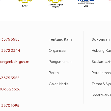
Footer
-3375 5555
Tentang Kami
Sokongan
-3372 0344
Organisasi
Hubungi Ka
uan@mbdk.gov.m
Pengumuman
Soalan Laz
Berita
Peta Laman
-3375 5555
Galeri Media
Terma & Sy
800 88 23826
Smart Park
-3370 1095