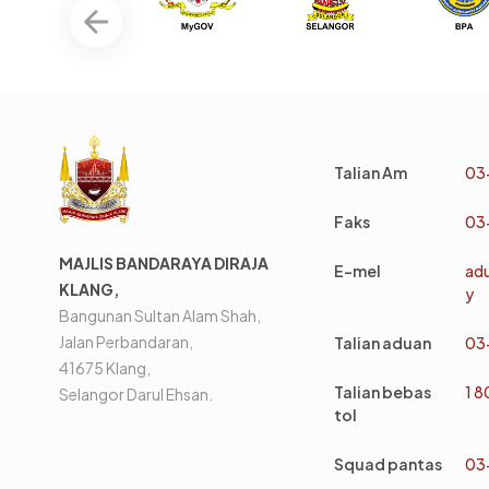
Talian Am
03
Faks
03
MAJLIS BANDARAYA DIRAJA
E-mel
ad
KLANG,
y
Bangunan Sultan Alam Shah,
Jalan Perbandaran,
Talian aduan
03
41675 Klang,
Talian bebas
1 
Selangor Darul Ehsan.
tol
Squad pantas
03