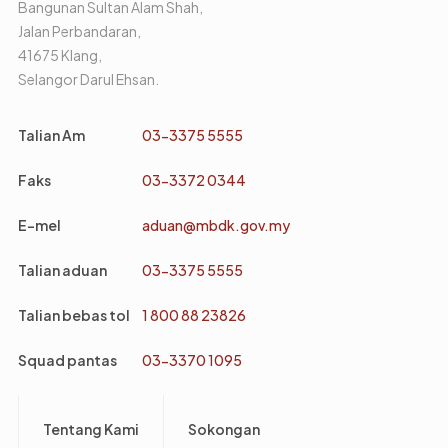
Bangunan Sultan Alam Shah,
Jalan Perbandaran,
41675 Klang,
Selangor Darul Ehsan.
Talian Am
03-3375 5555
Faks
03-3372 0344
E-mel
aduan@mbdk.gov.my
Talian aduan
03-3375 5555
Talian bebas tol
1 800 88 23826
Squad pantas
03-3370 1095
Footer
Tentang Kami
Sokongan