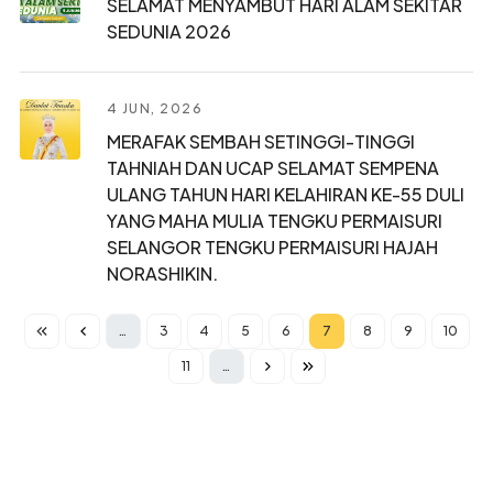
SELAMAT MENYAMBUT HARI ALAM SEKITAR
SEDUNIA 2026
4 JUN, 2026
MERAFAK SEMBAH SETINGGI-TINGGI
TAHNIAH DAN UCAP SELAMAT SEMPENA
ULANG TAHUN HARI KELAHIRAN KE-55 DULI
YANG MAHA MULIA TENGKU PERMAISURI
SELANGOR TENGKU PERMAISURI HAJAH
NORASHIKIN.
Pagination
…
3
4
5
6
7
8
9
10
Halaman
Halaman
Halaman
Halaman
Current page
Halaman
Halaman
Halam
11
…
Halaman