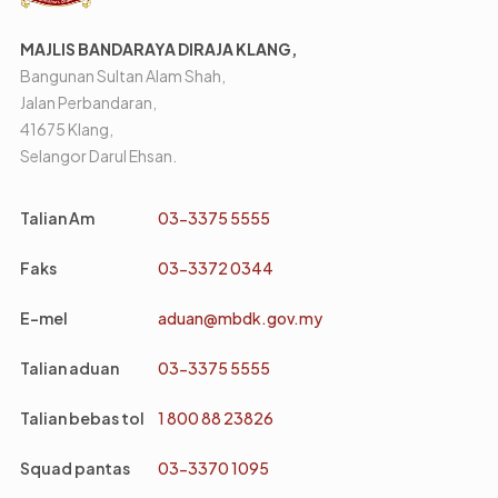
MAJLIS BANDARAYA DIRAJA KLANG,
Bangunan Sultan Alam Shah,
Jalan Perbandaran,
41675 Klang,
Selangor Darul Ehsan.
Talian Am
03-3375 5555
Faks
03-3372 0344
E-mel
aduan@mbdk.gov.my
Talian aduan
03-3375 5555
Talian bebas tol
1 800 88 23826
Squad pantas
03-3370 1095